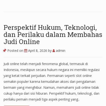
Perspektif Hukum, Teknologi,
dan Perilaku dalam Membahas
Judi Online
Posted on
April 8, 2026
by
admin
Judi online telah menjadi fenomena global, termasuk di
Indonesia, meskipun secara hukum negara ini memiliki regulasi
yang ketat terkait perjudian. Permainan seperti slot online
semakin populer karena kemudahan akses dan pengalaman
bermain yang menghibur. Namun, memahami judi online tidak
cukup hanya dari sisi hiburan. Perspektif hukum, teknologi, dan
perilaku pemain menjadi tiga aspek penting yang..