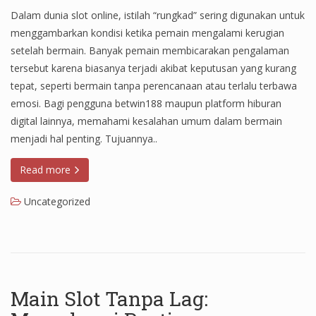
Dalam dunia slot online, istilah “rungkad” sering digunakan untuk
menggambarkan kondisi ketika pemain mengalami kerugian
setelah bermain. Banyak pemain membicarakan pengalaman
tersebut karena biasanya terjadi akibat keputusan yang kurang
tepat, seperti bermain tanpa perencanaan atau terlalu terbawa
emosi. Bagi pengguna betwin188 maupun platform hiburan
digital lainnya, memahami kesalahan umum dalam bermain
menjadi hal penting. Tujuannya..
Read more
Uncategorized
Main Slot Tanpa Lag: