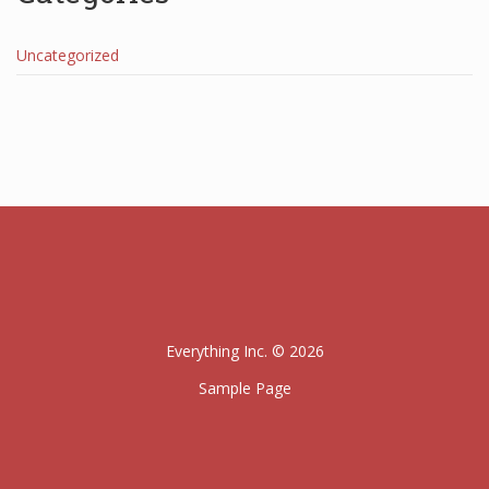
Uncategorized
Everything Inc. © 2026
Sample Page