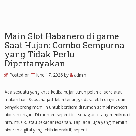
Main Slot Habanero di game
Saat Hujan: Combo Sempurna
yang Tidak Perlu
Dipertanyakan
Posted on
June 17, 2026
by
admin
Ada sesuatu yang khas ketika hujan turun pelan di sore atau
malam hari. Suasana jadi lebih tenang, udara lebih dingin, dan
banyak orang memilih untuk berdiam di rumah sambil mencari
hiburan ringan. Di momen seperti ini, sebagian orang menikmati
film, musik, atau sekadar rebahan. Tapi ada juga yang memilih
hiburan digital yang lebih interaktif, seperti..