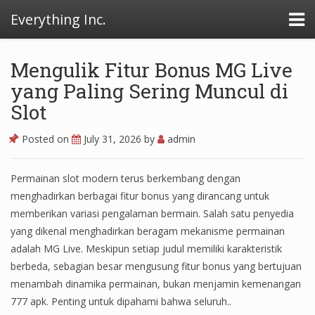
Everything Inc.
Mengulik Fitur Bonus MG Live
yang Paling Sering Muncul di
Slot
Posted on
July 31, 2026
by
admin
Permainan slot modern terus berkembang dengan
menghadirkan berbagai fitur bonus yang dirancang untuk
memberikan variasi pengalaman bermain. Salah satu penyedia
yang dikenal menghadirkan beragam mekanisme permainan
adalah MG Live. Meskipun setiap judul memiliki karakteristik
berbeda, sebagian besar mengusung fitur bonus yang bertujuan
menambah dinamika permainan, bukan menjamin kemenangan
777 apk. Penting untuk dipahami bahwa seluruh..