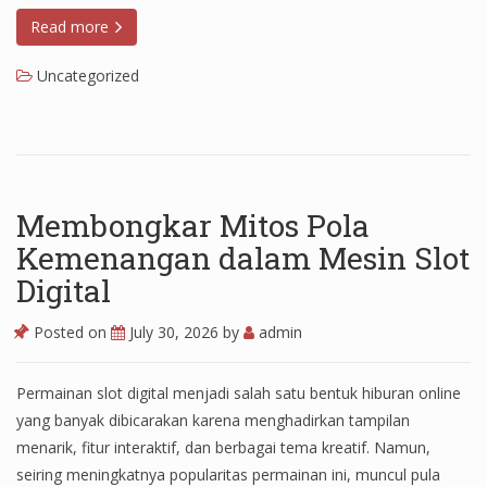
Read more
Uncategorized
Membongkar Mitos Pola
Kemenangan dalam Mesin Slot
Digital
Posted on
July 30, 2026
by
admin
Permainan slot digital menjadi salah satu bentuk hiburan online
yang banyak dibicarakan karena menghadirkan tampilan
menarik, fitur interaktif, dan berbagai tema kreatif. Namun,
seiring meningkatnya popularitas permainan ini, muncul pula