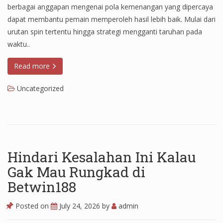
berbagai anggapan mengenai pola kemenangan yang dipercaya
dapat membantu pemain memperoleh hasil lebih baik. Mulai dari
urutan spin tertentu hingga strategi mengganti taruhan pada
waktu..
Read more
Uncategorized
Hindari Kesalahan Ini Kalau
Gak Mau Rungkad di
Betwin188
Posted on
July 24, 2026
by
admin