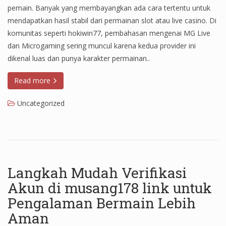
pemain. Banyak yang membayangkan ada cara tertentu untuk
mendapatkan hasil stabil dari permainan slot atau live casino. Di
komunitas seperti hokiwin77, pembahasan mengenai MG Live
dan Microgaming sering muncul karena kedua provider ini
dikenal luas dan punya karakter permainan..
Read more
Uncategorized
Langkah Mudah Verifikasi
Akun di musang178 link untuk
Pengalaman Bermain Lebih
Aman