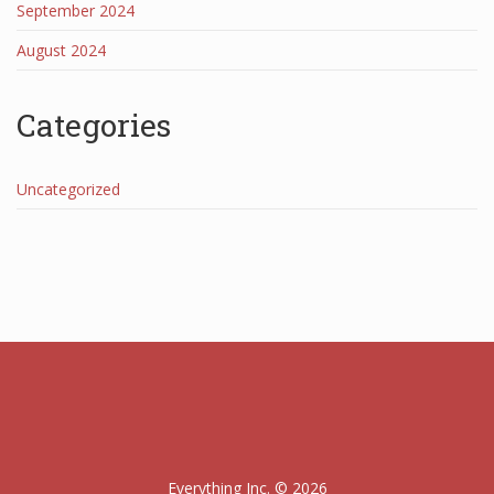
September 2024
August 2024
Categories
Uncategorized
Everything Inc. © 2026