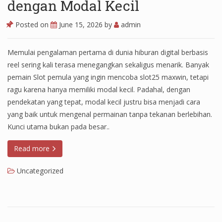
dengan Modal Kecil
Posted on
June 15, 2026
by
admin
Memulai pengalaman pertama di dunia hiburan digital berbasis
reel sering kali terasa menegangkan sekaligus menarik. Banyak
pemain Slot pemula yang ingin mencoba slot25 maxwin, tetapi
ragu karena hanya memiliki modal kecil. Padahal, dengan
pendekatan yang tepat, modal kecil justru bisa menjadi cara
yang baik untuk mengenal permainan tanpa tekanan berlebihan.
Kunci utama bukan pada besar..
Read more
Uncategorized