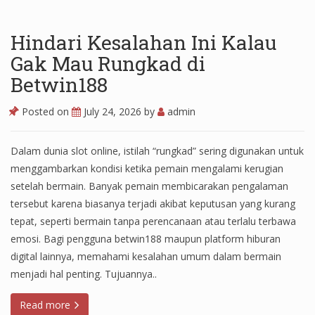
Hindari Kesalahan Ini Kalau
Gak Mau Rungkad di
Betwin188
Posted on
July 24, 2026
by
admin
Dalam dunia slot online, istilah “rungkad” sering digunakan untuk
menggambarkan kondisi ketika pemain mengalami kerugian
setelah bermain. Banyak pemain membicarakan pengalaman
tersebut karena biasanya terjadi akibat keputusan yang kurang
tepat, seperti bermain tanpa perencanaan atau terlalu terbawa
emosi. Bagi pengguna betwin188 maupun platform hiburan
digital lainnya, memahami kesalahan umum dalam bermain
menjadi hal penting. Tujuannya..
Read more