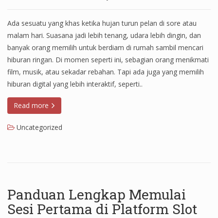
Ada sesuatu yang khas ketika hujan turun pelan di sore atau
malam hari. Suasana jadi lebih tenang, udara lebih dingin, dan
banyak orang memilih untuk berdiam di rumah sambil mencari
hiburan ringan. Di momen seperti ini, sebagian orang menikmati
film, musik, atau sekadar rebahan. Tapi ada juga yang memilih
hiburan digital yang lebih interaktif, seperti..
Read more
Uncategorized
Panduan Lengkap Memulai
Sesi Pertama di Platform Slot