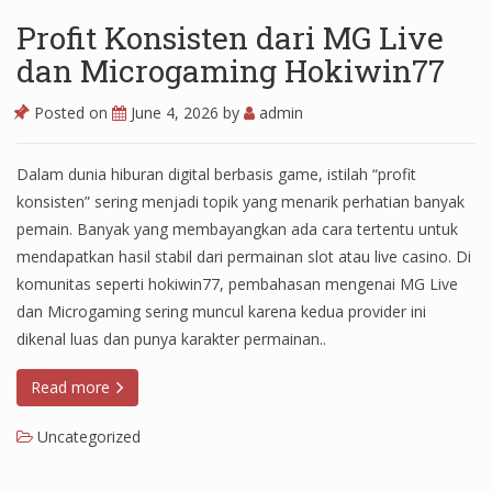
Profit Konsisten dari MG Live
dan Microgaming Hokiwin77
Posted on
June 4, 2026
by
admin
Dalam dunia hiburan digital berbasis game, istilah “profit
konsisten” sering menjadi topik yang menarik perhatian banyak
pemain. Banyak yang membayangkan ada cara tertentu untuk
mendapatkan hasil stabil dari permainan slot atau live casino. Di
komunitas seperti hokiwin77, pembahasan mengenai MG Live
dan Microgaming sering muncul karena kedua provider ini
dikenal luas dan punya karakter permainan..
Read more
Uncategorized