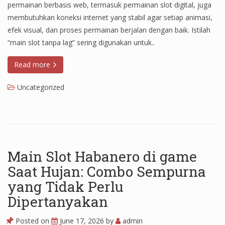
permainan berbasis web, termasuk permainan slot digital, juga
membutuhkan koneksi internet yang stabil agar setiap animasi,
efek visual, dan proses permainan berjalan dengan baik. Istilah
“main slot tanpa lag” sering digunakan untuk..
Read more
Uncategorized
Main Slot Habanero di game
Saat Hujan: Combo Sempurna
yang Tidak Perlu
Dipertanyakan
Posted on
June 17, 2026
by
admin