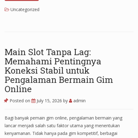
Uncategorized
Main Slot Tanpa Lag:
Memahami Pentingnya
Koneksi Stabil untuk
Pengalaman Bermain Gim
Online
Posted on
July 15, 2026
by
admin
Bagi banyak pemain gim online, pengalaman bermain yang
lancar menjadi salah satu faktor utama yang menentukan
kenyamanan. Tidak hanya pada gim kompetitif, berbagai