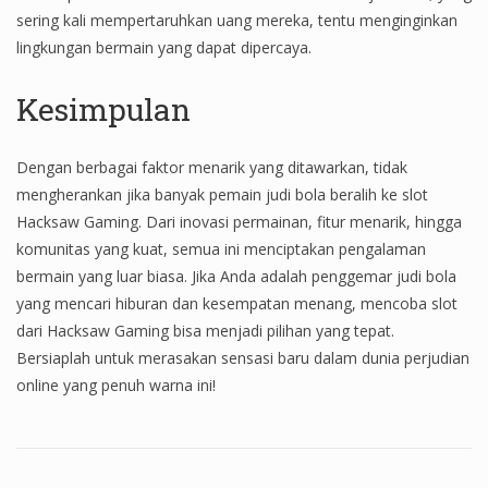
sering kali mempertaruhkan uang mereka, tentu menginginkan
lingkungan bermain yang dapat dipercaya.
Kesimpulan
Dengan berbagai faktor menarik yang ditawarkan, tidak
mengherankan jika banyak pemain judi bola beralih ke slot
Hacksaw Gaming. Dari inovasi permainan, fitur menarik, hingga
komunitas yang kuat, semua ini menciptakan pengalaman
bermain yang luar biasa. Jika Anda adalah penggemar judi bola
yang mencari hiburan dan kesempatan menang, mencoba slot
dari Hacksaw Gaming bisa menjadi pilihan yang tepat.
Bersiaplah untuk merasakan sensasi baru dalam dunia perjudian
online yang penuh warna ini!