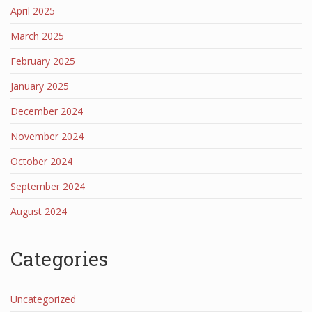
April 2025
March 2025
February 2025
January 2025
December 2024
November 2024
October 2024
September 2024
August 2024
Categories
Uncategorized