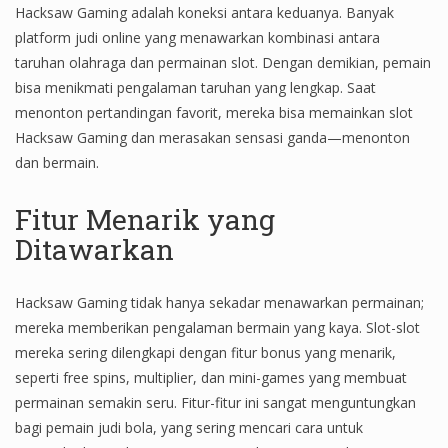
Hacksaw Gaming adalah koneksi antara keduanya. Banyak
platform judi online yang menawarkan kombinasi antara
taruhan olahraga dan permainan slot. Dengan demikian, pemain
bisa menikmati pengalaman taruhan yang lengkap. Saat
menonton pertandingan favorit, mereka bisa memainkan slot
Hacksaw Gaming dan merasakan sensasi ganda—menonton
dan bermain.
Fitur Menarik yang
Ditawarkan
Hacksaw Gaming tidak hanya sekadar menawarkan permainan;
mereka memberikan pengalaman bermain yang kaya. Slot-slot
mereka sering dilengkapi dengan fitur bonus yang menarik,
seperti free spins, multiplier, dan mini-games yang membuat
permainan semakin seru. Fitur-fitur ini sangat menguntungkan
bagi pemain judi bola, yang sering mencari cara untuk