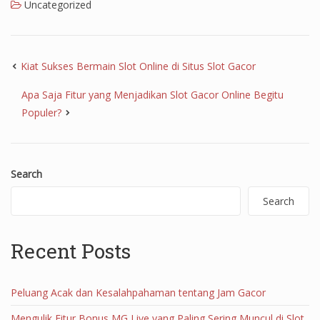
Uncategorized
Kiat Sukses Bermain Slot Online di Situs Slot Gacor
Apa Saja Fitur yang Menjadikan Slot Gacor Online Begitu
Populer?
Search
Search
Recent Posts
Peluang Acak dan Kesalahpahaman tentang Jam Gacor
Mengulik Fitur Bonus MG Live yang Paling Sering Muncul di Slot